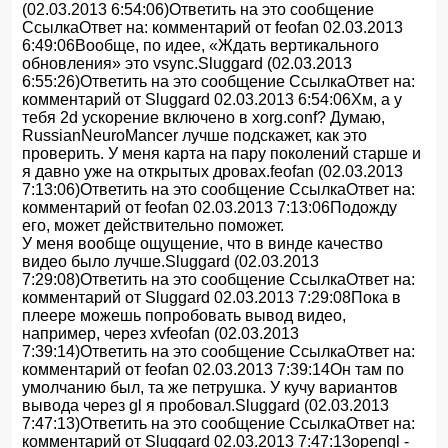
(02.03.2013 6:54:06)Ответить на это сообщение
СсылкаОтвет на: комментарий от feofan 02.03.2013
6:49:06Вообще, по идее, «Ждать вертикального
обновления» это vsync.Sluggard (02.03.2013
6:55:26)Ответить на это сообщение СсылкаОтвет на:
комментарий от Sluggard 02.03.2013 6:54:06Хм, а у
тебя 2d ускорение включено в xorg.conf? Думаю,
RussianNeuroMancer лучше подскажет, как это
проверить. У меня карта на пару поколений старше и
я давно уже на открытых дровах.feofan (02.03.2013
7:13:06)Ответить на это сообщение СсылкаОтвет на:
комментарий от feofan 02.03.2013 7:13:06Подожду
его, может действительно поможет.
У меня вообще ощущение, что в винде качество
видео было лучше.Sluggard (02.03.2013
7:29:08)Ответить на это сообщение СсылкаОтвет на:
комментарий от Sluggard 02.03.2013 7:29:08Пока в
плеере можешь попробовать вывод видео,
например, через xvfeofan (02.03.2013
7:39:14)Ответить на это сообщение СсылкаОтвет на:
комментарий от feofan 02.03.2013 7:39:14Он там по
умолчанию был, та же петрушка. У кучу вариантов
вывода через gl я пробовал.Sluggard (02.03.2013
7:47:13)Ответить на это сообщение СсылкаОтвет на:
комментарий от Sluggard 02.03.2013 7:47:13opengl -