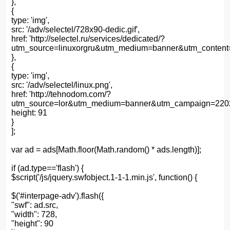
},
{
type: 'img',
src: '/adv/selectel/728x90-dedic.gif',
href: 'http://selectel.ru/services/dedicated/?
utm_source=linuxorgru&utm_medium=banner&utm_content
},
{
type: 'img',
src: '/adv/selectel/linux.png',
href: 'http://tehnodom.com/?
utm_source=lor&utm_medium=banner&utm_campaign=2202
height: 91
}
];
var ad = ads[Math.floor(Math.random() * ads.length)];
if (ad.type=='flash') {
$script('/js/jquery.swfobject.1-1-1.min.js', function() {
$('#interpage-adv').flash({
"swf": ad.src,
"width": 728,
"height": 90