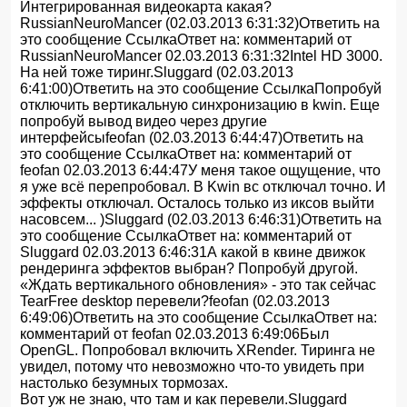
Интегрированная видеокарта какая?
RussianNeuroMancer (02.03.2013 6:31:32)Ответить на
это сообщение СсылкаОтвет на: комментарий от
RussianNeuroMancer 02.03.2013 6:31:32Intel HD 3000.
На ней тоже тиринг.Sluggard (02.03.2013
6:41:00)Ответить на это сообщение СсылкаПопробуй
отключить вертикальную синхронизацию в kwin. Еще
попробуй вывод видео через другие
интерфейсыfeofan (02.03.2013 6:44:47)Ответить на
это сообщение СсылкаОтвет на: комментарий от
feofan 02.03.2013 6:44:47У меня такое ощущение, что
я уже всё перепробовал. В Kwin вс отключал точно. И
эффекты отключал. Осталось только из иксов выйти
насовсем... )Sluggard (02.03.2013 6:46:31)Ответить на
это сообщение СсылкаОтвет на: комментарий от
Sluggard 02.03.2013 6:46:31А какой в квине движок
рендеринга эффектов выбран? Попробуй другой.
«Ждать вертикального обновления» - это так сейчас
TearFree desktop перевели?feofan (02.03.2013
6:49:06)Ответить на это сообщение СсылкаОтвет на:
комментарий от feofan 02.03.2013 6:49:06Был
OpenGL. Попробовал включить XRender. Тиринга не
увидел, потому что невозможно что-то увидеть при
настолько безумных тормозах.
Вот уж не знаю, что там и как перевели.Sluggard