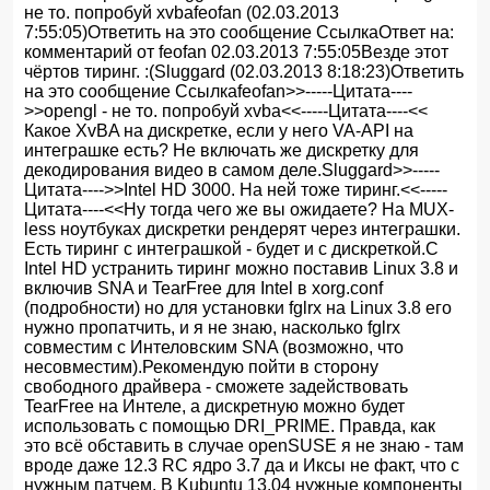
не то. попробуй xvbafeofan (02.03.2013
7:55:05)Ответить на это сообщение СсылкаОтвет на:
комментарий от feofan 02.03.2013 7:55:05Везде этот
чёртов тиринг. :(Sluggard (02.03.2013 8:18:23)Ответить
на это сообщение Ссылкаfeofan>>-----Цитата----
>>opengl - не то. попробуй xvba<<-----Цитата----<<
Какое XvBA на дискретке, если у него VA-API на
интеграшке есть? Не включать же дискретку для
декодирования видео в самом деле.Sluggard>>-----
Цитата---->>Intel HD 3000. На ней тоже тиринг.<<-----
Цитата----<<Ну тогда чего же вы ожидаете? На MUX-
less ноутбуках дискретки рендерят через интеграшки.
Есть тиринг с интеграшкой - будет и с дискреткой.С
Intel HD устранить тиринг можно поставив Linux 3.8 и
включив SNA и TearFree для Intel в xorg.conf
(подробности) но для установки fglrx на Linux 3.8 его
нужно пропатчить, и я не знаю, насколько fglrx
совместим с Интеловским SNA (возможно, что
несовместим).Рекомендую пойти в сторону
свободного драйвера - сможете задействовать
TearFree на Интеле, а дискретную можно будет
использовать с помощью DRI_PRIME. Правда, как
это всё обставить в случае openSUSE я не знаю - там
вроде даже 12.3 RC ядро 3.7 да и Иксы не факт, что с
нужным патчем. В Kubuntu 13.04 нужные компоненты