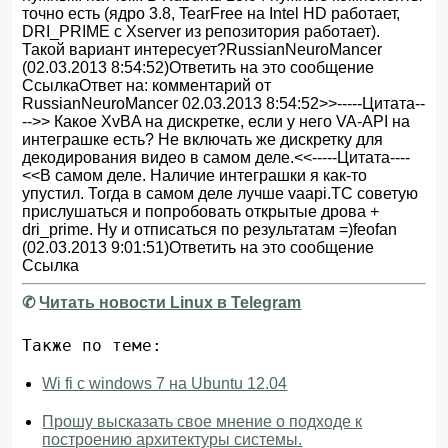
точно есть (ядро 3.8, TearFree на Intel HD работает,
DRI_PRIME с Xserver из репозитория работает).
Такой вариант интересует?RussianNeuroMancer
(02.03.2013 8:54:52)Ответить на это сообщение
СсылкаОтвет на: комментарий от
RussianNeuroMancer 02.03.2013 8:54:52>>-----Цитата--
-->> Какое XvBA на дискретке, если у него VA-API на
интеграшке есть? Не включать же дискретку для
декодирования видео в самом деле.<<-----Цитата----
<<В самом деле. Наличие интеграшки я как-то
упустил. Тогда в самом деле лучше vaapi.ТС советую
прислушаться и попробовать открытые дрова +
dri_prime. Ну и отписаться по результатам =)feofan
(02.03.2013 9:01:51)Ответить на это сообщение
Ссылка
✆
Читать новости Linux в Telegram
Также по теме:
Wi fi с windows 7 на Ubuntu 12.04
Прошу высказать свое мнение о подходе к
построению архитектуры системы.