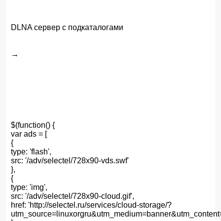
DLNA сервер с подкаталогами
→
$(function() {
var ads = [
{
type: 'flash',
src: '/adv/selectel/728x90-vds.swf'
},
{
type: 'img',
src: '/adv/selectel/728x90-cloud.gif',
href: 'http://selectel.ru/services/cloud-storage/?
utm_source=linuxorgru&utm_medium=banner&utm_content