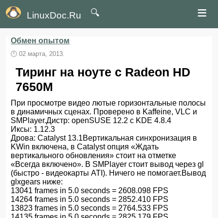
≡
🔍
LinuxDoc.Ru
Обмен опытом
🕛
02 марта, 2013.
Тиринг на ноуте с Radeon HD
7650M
При просмотре видео лютые горизонтальные полосы
в динамичных сценах. Проверено в Kaffeine, VLC и
SMPlayer.Дистр: openSUSE 12.2 c KDE 4.8.4
Иксы: 1.12.3
Дрова: Catalyst 13.1Вертикальная синхронизация в
KWin включена, в Catalyst опция «Ждать
вертикального обновления» стоит на отметке
«Всегда включено». В SMPlayer стоит вывод через gl
(быстро - видеокарты ATI). Ничего не помогает.Вывод
glxgears ниже:
13041 frames in 5.0 seconds = 2608.098 FPS
14264 frames in 5.0 seconds = 2852.410 FPS
13823 frames in 5.0 seconds = 2764.533 FPS
14135 frames in 5.0 seconds = 2825.179 FPS