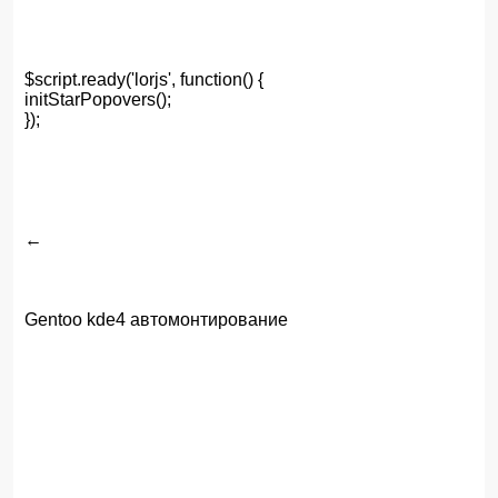
$script.ready('lorjs', function() {
initStarPopovers();
});
←
Gentoo kde4 автомонтирование