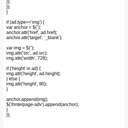
});
});
}
if (ad.type=='img') {
var anchor = $('');
anchor.attr('href', ad.href);
anchor.attr('target', '_blank');
var img = $('');
img.attr('src', ad.src);
img.attr('width', 728);
if ('height' in ad) {
img.attr('height', ad.height);
} else {
img.attr('height', 90);
}
anchor.append(img);
$('#interpage-adv').append(anchor);
}
});