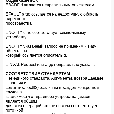
КОДЫ ОШИБОК
EBADF d является неправильным описателем.
EFAULT argp ссылается на недоступную область
адресного
пространства.
ENOTTY d не соответствует символьныму
устройству.
ENOTTY указанный запрос не применим к виду
объекта, на
который ссылается описатель d.
EINVAL Request или argp неправильно указаны.
СООТВЕТСТВИЕ СТАНДАРТАМ
Нет единого стандарта. Аргументы, возвращаемые
значения и
семантика ioctl(2) различны в каждом конкретном
случае в
зависимости от драйвера устройства (вызов
является общим
для всех операций, что не совсем соответствует
поточной