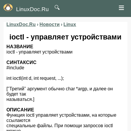
≡
🔍
LinuxDoc.Ru
LinuxDoc.Ru
›
Новости
›
Linux
ioctl - управляет устройствами
НАЗВАНИЕ
ioctl - управляет устройствами
СИНТАКСИС
#include
int ioctl(int d, int request, ...);
["Третий" аргумент обычно char *argp, и далее он
будет так
называться.]
ОПИСАНИЕ
Функция ioctl управляет устройствами, на которые
ссылаются
специальные файлы. При помощи запросов ioctl
можно