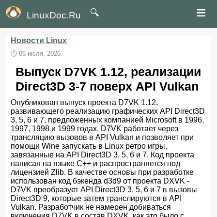
≡
🔍
LinuxDoc.Ru
Новости Linux
🕛
06 июля, 2026.
Выпуск D7VK 1.12, реализации
Direct3D 3-7 поверх API Vulkan
Опубликован выпуск проекта D7VK 1.12,
развивающего реализацию графических API Direct3D
3, 5, 6 и 7, предложенных компанией Microsoft в 1996,
1997, 1998 и 1999 годах. D7VK работает через
трансляцию вызовов в API Vulkan и позволяет при
помощи Wine запускать в Linux ретро игры,
завязанные на API Direct3D 3, 5, 6 и 7. Код проекта
написан на языке C++ и распространяется под
лицензией Zlib. В качестве основы при разработке
использован код бэкенда d3d9 от проекта DXVK -
D7VK преобразует API Direct3D 3, 5, 6 и 7 в вызовы
Direct3D 9, которые затем транслируются в API
Vulkan. Разработчик не намерен добиваться
включения D7VK в состав DXVK, как это было с