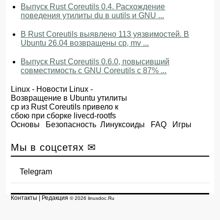
Выпуск Rust Coreutils 0.4. Расхождение
поведения утилиты du в uutils и GNU ...
В Rust Coreutils выявлено 113 уязвимостей. В
Ubuntu 26.04 возвращены cp, mv ...
Выпуск Rust Coreutils 0.6.0, повысивший
совместимость с GNU Coreutils с 87% ...
Linux
-
Новости Linux
-
Возвращение в Ubuntu утилиты
cp из Rust Coreutils привело к
сбою при сборке livecd-rootfs
Основы
Безопасность
Линуксоиды
FAQ
Игры
Мы в соцсетях ✉
Telegram
Контакты
|
Редакция
© 2026 linuxdoc.Ru