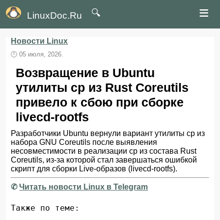
≡
🔍
LinuxDoc.Ru
Новости Linux
🕛
05 июля, 2026.
Возвращение в Ubuntu
утилиты cp из Rust Coreutils
привело к сбою при сборке
livecd-rootfs
Разработчики Ubuntu вернули вариант утилиты cp из
набора GNU Coreutils после выявления
несовместимости в реализации cp из состава Rust
Coreutils, из-за которой стал завершаться ошибкой
скрипт для сборки Live-образов (livecd-rootfs).
✆
Читать новости Linux в Telegram
Также по теме: