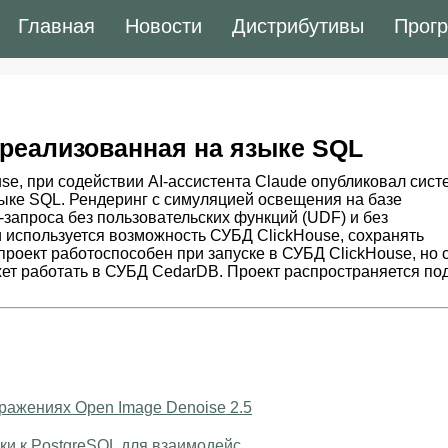
Главная
Новости
Дистрибутивы
Прог
 реализованная на языке SQL
e, при содействии AI-ассистента Claude опубликовал сист
зыке SQL. Рендеринг с симуляцией освещения на базе
-запроса без пользовательских функций (UDF) и без
 используется возможность СУБД ClickHouse, сохранять
роект работоспособен при запуске в СУБД ClickHouse, но 
ет работать в СУБД CedarDB. Проект распространяется по
ражениях Open Image Denoise 2.5
ки к PostgreSQL для взаимодейс ...