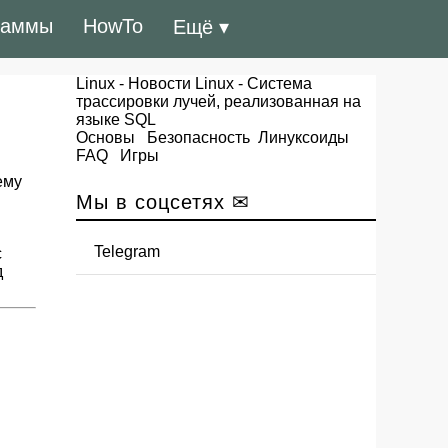
раммы
HowTo
Ещё ▾
Linux
-
Новости Linux
- Система
трассировки лучей, реализованная на
языке SQL
Основы
Безопасность
Линуксоиды
FAQ
Игры
ему
Мы в соцсетях ✉
Telegram
с
д