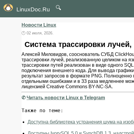
🔍
LinuxDoc.Ru
Новости Linux
🕛
02 июля, 2026.
Система трассировки лучей,
Алексей Миловидов, сооснователь СУБД ClickHous
трассировки лучей, реализованную целиком на я
трассировки путей реализован в виде одного SQL
подключения внешнего кода. Для вывода графики
результат запросов в формате PNG. Полноценно п
отдельными ошибками и в 33 раза медленнее мож
лицензией Creative Commons BY-NC-SA.
✆
Читать новости Linux в Telegram
Также по теме:
Доступна библиотека устранения шума на изоб
Доступны IvorySQL 5.0 и SynchDB 1.3, надстрой