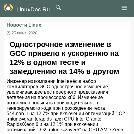
≡
🔍
LinuxDoc.Ru
Новости Linux
🕛
25 июня, 2026.
Однострочное изменение в
GCC привело к ускорению на
12% в одном тесте и
замедлению на 14% в другом
Инженер из компании Intel внёс в набор
компиляторов GCC однострочное изменение,
увеличивающее вес неверного предсказания
ветвления на процессорах x86. Изменение
позволило повысить производительность
генерируемого кода при прохождении теста
544.nab_r на 12.7% при включении оптимизаций "-O2
-mtune=graniterapids" для CPU Intel Granite
Rapids/Xeon 6 и на 12.1% при включении
оптимизаций "-O2 -mtune=znver5" на CPU AMD Zen5.