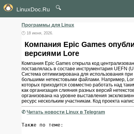
🔍
LinuxDoc.Ru
Программы для Linux
🕛
18 июня, 2026.
Компания Epic Games опубл
версиями Lore
Компания Epic Games открыла код централизован
поставлялась в составе инструментария UEFN (Unrea
Система оптимизирована для использования при 
большими нетекстовыми файлами. Например, Lore
которых приходится совместно работать над таким
как организация слияния разных версий нетекст
организована на уровне выставления эксклюзивн
ресурс нескольким участникам. Код проекта напис
✆
Читать новости Linux в Telegram
Также по теме: