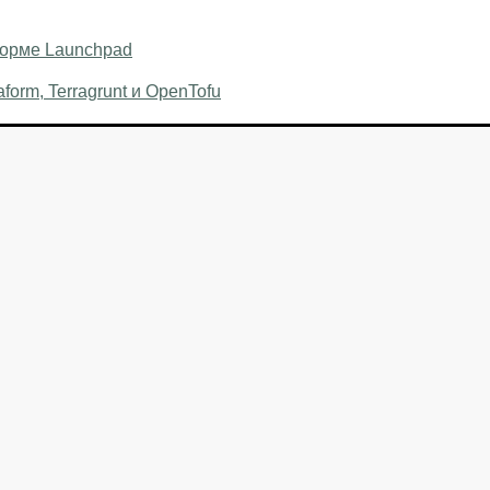
форме Launchpad
form, Terragrunt и OpenTofu