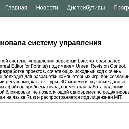
Главная
Новости
Дистрибутивы
Прог
иковала систему управления
ной системы управления версиями Lore, которая ранее
l Editor for Fortnite) под именем Unreal Revision Control.
разработке проектов, сочетающих исходный код с очень
 подходит для разработки компьютерных игр, при создани
и ресурсами, как текстуры, 3D-модели и звуковые данные. 
овых файлов проблематична, совместная работа над ними
ой блокировки, не позволяющей одновременно редактиров
ан на языке Rust и распространяется под лицензией MIT.