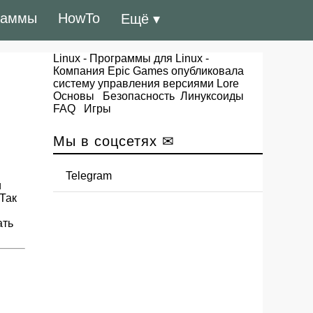
раммы
HowTo
Ещё ▾
Linux
-
Программы для Linux
-
Компания Epic Games опубликовала
систему управления версиями Lore
Основы
Безопасность
Линуксоиды
FAQ
Игры
Мы в соцсетях ✉
Telegram
и
Так
ать