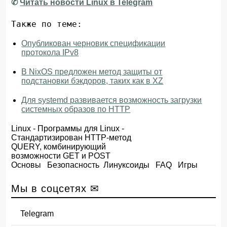
✆
Читать новости Linux в Telegram
Также по теме:
Опубликован черновик спецификации
протокола IPv8
В NixOS предложен метод защиты от
подстановки бэкдоров, таких как в XZ
Для systemd развивается возможность загрузки
системных образов по HTTP
Linux
-
Программы для Linux
-
Стандартизирован HTTP-метод
QUERY, комбинирующий
возможности GET и POST
Основы
Безопасность
Линуксоиды
FAQ
Игры
Мы в соцсетях ✉
Telegram