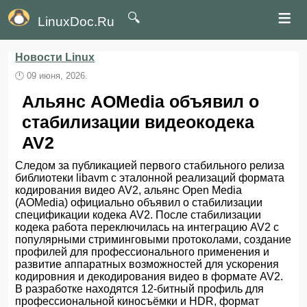
≡
🔍
LinuxDoc.Ru
Новости Linux
🕛
09 июня, 2026.
Альянс AOMedia объявил о
стабилизации видеокодека
AV2
Следом за публикацией первого стабильного релиза
библиотеки libavm с эталонной реализаций формата
кодирования видео AV2, альянс Open Media
(AOMedia) официально объявил о стабилизации
спецификации кодека AV2. После стабилизации
кодека работа переключилась на интеграцию AV2 с
популярными стриминговыми протоколами, создание
профилей для профессионального применения и
развитие аппаратных возможностей для ускорения
кодировния и декодирования видео в формате AV2.
В разработке находятся 12-битный профиль для
профессиональной киносъёмки и HDR, формат