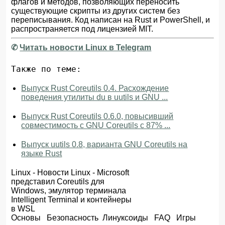
флагов и методов, позволяющих переносить
существующие скрипты из других систем без
переписывания. Код написан на Rust и PowerShell, и
распространяется под лицензией MIT.
✆
Читать новости Linux в Telegram
Также по теме:
Выпуск Rust Coreutils 0.4. Расхождение
поведения утилиты du в uutils и GNU ...
Выпуск Rust Coreutils 0.6.0, повысивший
совместимость с GNU Coreutils с 87% ...
Выпуск uutils 0.8, варианта GNU Coreutils на
языке Rust
Linux
-
Новости Linux
- Microsoft
представил Coreutils для
Windows, эмулятор терминала
Intelligent Terminal и контейнеры
в WSL
Основы
Безопасность
Линуксоиды
FAQ
Игры