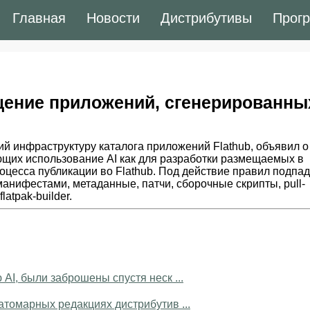
Главная
Новости
Дистрибутивы
Прог
щение приложений, сгенерированны
ий инфраструктуру каталога приложений Flathub, объявил о
ющих использование AI как для разработки размещаемых в
роцесса публикации во Flathub. Под действие правил подпа
нифестами, метаданные, патчи, сборочные скрипты, pull-
atpak-builder.
AI, были заброшены спустя неск ...
атомарных редакциях дистрибутив ...