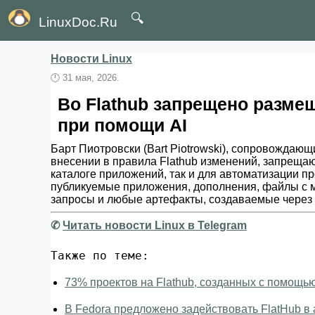
🔍
LinuxDoc.Ru
Новости Linux
🕛
31 мая, 2026.
Во Flathub запрещено разме
при помощи AI
Барт Пиотровски (Bart Piotrowski), сопровождающ
внесении в правила Flathub изменений, запреща
каталоге приложений, так и для автоматизации п
публикуемые приложения, дополнения, файлы с ма
запросы и любые артефакты, создаваемые через fl
✆
Читать новости Linux в Telegram
Также по теме:
73% проектов на Flathub, созданных с помощью 
В Fedora предложено задействовать FlatHub в 