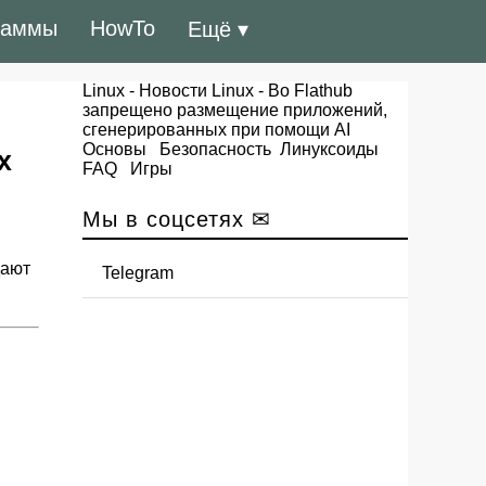
раммы
HowTo
Ещё ▾
Linux
-
Новости Linux
- Во Flathub
запрещено размещение приложений,
сгенерированных при помощи AI
Основы
Безопасность
Линуксоиды
х
FAQ
Игры
Мы в соцсетях ✉
дают
Telegram