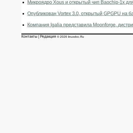
Микроядро Xous и открытый чип Baochip-1x для
Опубликован Vortex 3.0, открытый GPGPU на б
Компания Igalia представила Moonforge, дистр
Контакты
|
Редакция
© 2026 linuxdoc.Ru