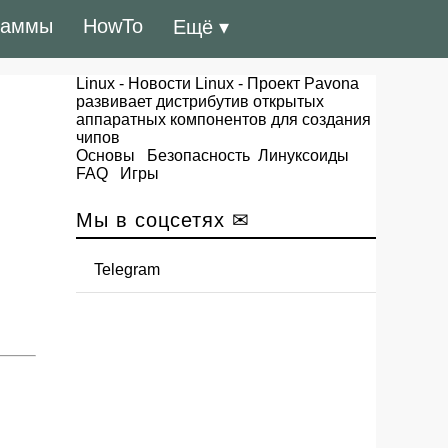
раммы
HowTo
Ещё ▾
Linux
-
Новости Linux
- Проект Pavona
развивает дистрибутив открытых
аппаратных компонентов для создания
чипов
Основы
Безопасность
Линуксоиды
FAQ
Игры
Мы в соцсетях ✉
Telegram