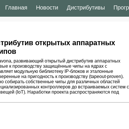
Главная
Новости
Дистрибутивы
Прог
стрибутив открытых аппаратных
ипов
Pavona, развивающий открытый дистрибутив аппаратных
овые к производству защищённые чипы на ядрах с
авляет модульную библиотеку IP-блоков и эталонные
еренные на пригодность к производству (tapeout-proven).
о собирать собственные чипы для различных областей
пециализированных контроллеров до встраиваемых систем с
вещей (IoT). Наработки проекта распространяются под