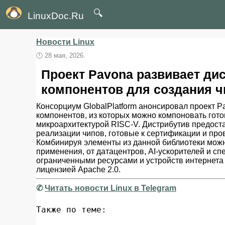
🔍
LinuxDoc.Ru
Новости Linux
🕛
28 мая, 2026.
Проект Pavona развивает ди
компонентов для создания ч
Консорциум GlobalPlatform анонсировал проект 
компонентов, из которых можно компоновать гот
микроархитектурой RISC-V. Дистрибутив предост
реализации чипов, готовые к сертификации и пров
Комбинируя элементы из данной библиотеки можн
применения, от датацентров, AI-ускорителей и с
ограниченными ресурсами и устройств интернета 
лицензией Apache 2.0.
✆
Читать новости Linux в Telegram
Также по теме: