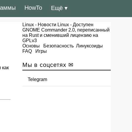
раммы
HowTo
Ещё ▾
Linux
-
Новости Linux
- Доступен
GNOME Commander 2.0, переписанный
на Rust и сменивший лицензию на
GPLv3
Основы
Безопасность
Линуксоиды
FAQ
Игры
Мы в соцсетях ✉
 как
Telegram