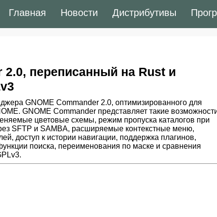
Главная
Новости
Дистрибутивы
Прог
.0, переписанный на Rust и
v3
еджера GNOME Commander 2.0, оптимизированного для
NOME. GNOME Commander представляет такие возможности
изменяемые цветовые схемы, режим пропуска каталогов при
рез SFTP и SAMBA, расширяемые контекстные меню,
й, доступ к истории навигации, поддержка плагинов,
функции поиска, переименования по маске и сравнения
GPLv3.