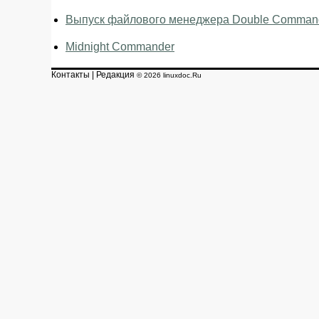
Выпуск файлового менеджера Double Command
Midnight Commander
Контакты
|
Редакция
© 2026 linuxdoc.Ru