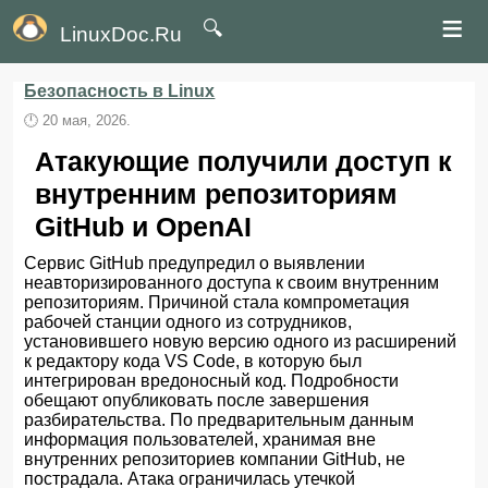
≡
🔍
LinuxDoc.Ru
Безопасность в Linux
🕛
20 мая, 2026.
Атакующие получили доступ к
внутренним репозиториям
GitHub и OpenAI
Сервис GitHub предупредил о выявлении
неавторизированного доступа к своим внутренним
репозиториям. Причиной стала компрометация
рабочей станции одного из сотрудников,
установившего новую версию одного из расширений
к редактору кода VS Code, в которую был
интегрирован вредоносный код. Подробности
обещают опубликовать после завершения
разбирательства. По предварительным данным
информация пользователей, хранимая вне
внутренних репозиториев компании GitHub, не
пострадала. Атака ограничилась утечкой