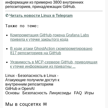
информации из примерно 3800 внутренних
репозиториев, принадлежащих GitHub.
✆
Читать новости Linux в Telegram
Также по теме:
Компрометация GitHub-токена Grafana Labs
привела к утечке закрытого кода
В ходе атаки GhostAction скомпрометировано
817 репозиториев на GitHub
Уязвимость в MCP-сервере GitHub, приводящая
к утечке информации из приватны ...
Linux
-
Безопасность в Linux
-
Атакующие получили доступ к
внутренним репозиториям
GitHub и OpenAI
Основы
Безопасность
Линуксоиды
FAQ
Игры
Мы в соцсетях ✉