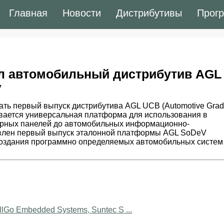
Главная
Новости
Дистрибутивы
Прог
ал автомобильный дистрибутив AGL
V
ать первый выпуск дистрибутива AGL UCB (Automotive Gra
вивается универсальная платформа для использования в
орных панелей до автомобильных информационно-
авлен первый выпуск эталонной платформы AGL SoDeV
я создания программно определяемых автомобильных систем
lGo Embedded Systems, Suntec S ...