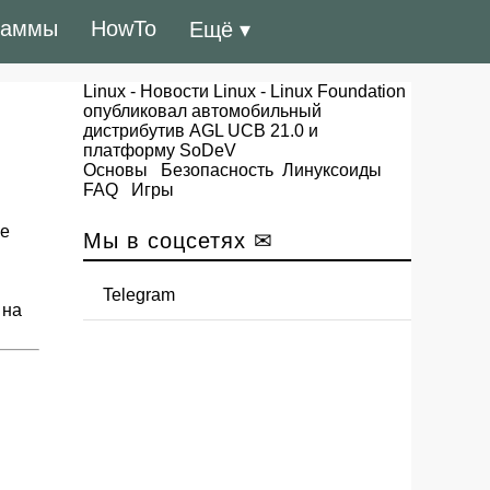
раммы
HowTo
Ещё ▾
Linux
-
Новости Linux
- Linux Foundation
опубликовал автомобильный
дистрибутив AGL UCB 21.0 и
платформу SoDeV
Основы
Безопасность
Линуксоиды
FAQ
Игры
de
Мы в соцсетях ✉
Telegram
 на