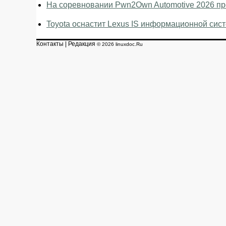
На соревновании Pwn2Own Automotive 2026 про
Toyota оснастит Lexus IS информационной сист
Контакты
|
Редакция
© 2026 linuxdoc.Ru