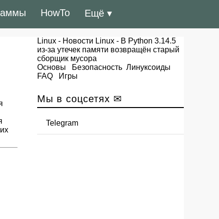
раммы
HowTo
Ещё ▾
Linux
-
Новости Linux
- В Python 3.14.5
из-за утечек памяти возвращён старый
сборщик мусора
Основы
Безопасность
Линуксоиды
FAQ
Игры
Мы в соцсетях ✉
я
я
Telegram
чих