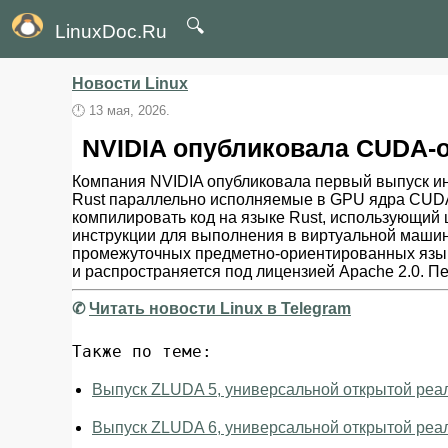
🔍
LinuxDoc.Ru
Новости Linux
🕛
13 мая, 2026.
NVIDIA опубликовала CUDA-o
Компания NVIDIA опубликовала первый выпуск и
Rust параллельно исполняемые в GPU ядра CUDA SIM
компилировать код на языке Rust, использующий 
инструкции для выполнения в виртуальной машине
промежуточных предметно-ориентированных языко
и распространяется под лицензией Apache 2.0. П
✆
Читать новости Linux в Telegram
Также по теме:
Выпуск ZLUDA 5, универсальной открытой ре
Выпуск ZLUDA 6, универсальной открытой ре