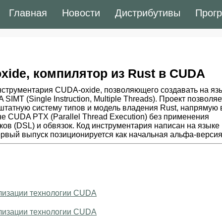
Главная
Новости
Дистрибутивы
Прог
xide, компилятор из Rust в CUDA
нструментария CUDA-oxide, позволяющего создавать на яз
T (Single Instruction, Multiple Threads). Проект позволяе
штатную систему типов и модель владения Rust, напрямую 
 CUDA PTX (Parallel Thread Execution) без применения
в (DSL) и обвязок. Код инструментария написан на языке 
ервый выпуск позиционируется как начальная альфа-версия
ализации технологии CUDA
ализации технологии CUDA