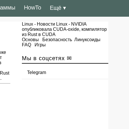
раммы
HowTo
Ещё ▾
Linux
-
Новости Linux
- NVIDIA
опубликовала CUDA-oxide, компилятор
из Rust в CUDA
Основы
Безопасность
Линуксоиды
FAQ
Игры
ыке
т
Мы в соцсетях ✉
в
Telegram
Rust
.