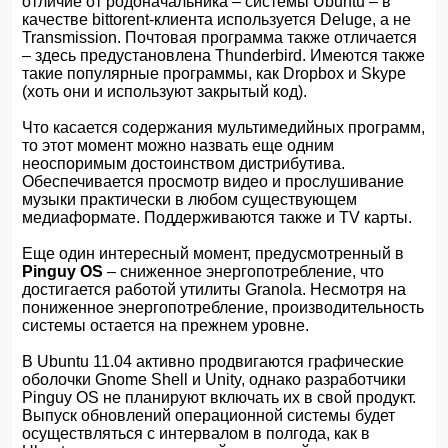
отличие от родоначальника – системы Ubuntu – в
качестве bittorent-клиента используется Deluge, а не
Transmission. Почтовая программа также отличается
– здесь предустановлена Thunderbird. Имеются также
такие популярные программы, как Dropbox и Skype
(хоть они и используют закрытый код).
Что касается содержания мультимедийных программ,
то этот момент можно назвать еще одним
неоспоримым достоинством дистрибутива.
Обеспечивается просмотр видео и прослушивание
музыки практически в любом существующем
медиаформате. Поддерживаются также и TV карты.
Еще один интересный момент, предусмотренный в
Pinguy OS
– сниженное энергопотребление, что
достигается работой утилиты Granola. Несмотря на
пониженное энергопотребление, производительность
системы остается на прежнем уровне.
В Ubuntu 11.04 активно продвигаются графические
оболочки Gnome Shell и Unity, однако разработчики
Pinguy OS не планируют включать их в свой продукт.
Выпуск обновлений операционной системы будет
осуществляться с интервалом в полгода, как в