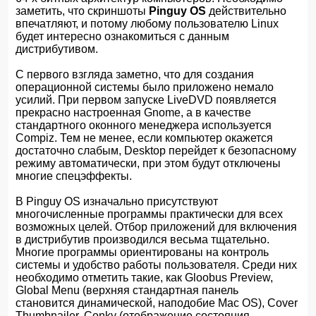
заметить, что скриншоты
Pinguy OS
действительно
впечатляют, и потому любому пользователю Linux
будет интересно ознакомиться с данным
дистрибутивом.
С первого взгляда заметно, что для создания
операционной системы было приложено немало
усилий. При первом запуске LiveDVD появляется
прекрасно настроенная Gnome, а в качестве
стандартного оконного менеджера используется
Compiz. Тем не менее, если компьютер окажется
достаточно слабым, Desktop перейдет к безопасному
режиму автоматически, при этом будут отключены
многие спецэффекты.
В Pinguy OS изначально присутствуют
многочисленные программы практически для всех
возможных целей. Отбор приложений для включения
в дистрибутив производился весьма тщательно.
Многие программы ориентированы на контроль
системы и удобство работы пользователя. Среди них
необходимо отметить такие, как Gloobus Preview,
Global Menu (верхняя стандартная панель
становится динамической, наподобие Mac OS), Cover
Thumbnailer, Conky (отображение состояния