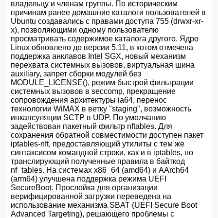
владельцу и членам группы. По историческим
причинам ранее домашние каталоги пользователей в
Ubuntu создавались с правами доступа 755 (drwxr-xr-
x), позволяющими одному пользователю
просматривать содержимое каталога другого. Ядро
Linux обновлено до версии 5.11, в котом отмечена
поддержка анклавов Intel SGX, новый механизм
перехвата системных вызовов, виртуальная шина
auxiliary, запрет сборки модулей без
MODULE_LICENSE(), режим быстрой фильтрации
системных вызовов в seccomp, прекращение
сопровождения архитектуры ia64, перенос
технологии WiMAX в ветку "staging", возможность
инкапсуляции SCTP в UDP. По умолчанию
задействован пакетный фильтр nftables. Для
сохранения обратной совместимости доступен пакет
iptables-nft, предоставляющий утилиты с тем же
синтаксисом командной строки, как и в iptables, но
транслирующий полученные правила в байткод
nf_tables. На системах x86_64 (amd64) и AArch64
(arm64) улучшена поддержка режима UEFI
SecureBoot. Прослойка для организации
верифицированной загрузки переведена на
использование механизма SBAT (UEFI Secure Boot
Advanced Targeting), решающего проблемы с