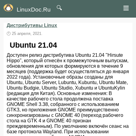
≡
🔍
LinuxDoc.Ru
Дистрибутивы Linux
🕛
25 апреля, 2021.
Ubuntu 21.04
Доступен релиз дистрибутива Ubuntu 21.04 "Hirsute
Hippo", который отнесён к промежуточным выпускам,
обновления для которых формируются в течение 9
месяцев (поддержка будет осуществляться до января
2022 года). Установочные образы созданы для
Ubuntu, Ubuntu Server, Lubuntu, Kubuntu, Ubuntu Mate,
Ubuntu Budgie, Ubuntu Studio, Xubuntu и UbuntuKylin
(редакция для Китая). Основные изменения: В
качестве рабочего стола продолжена поставка
GNOME Shell 3.38, собранного с использованием
GTK3, но приложения GNOME преимущественно
синхронизированы с GNOME 40 (переход рабочего
стола на GTK 4 и GNOME 40 признан
преждевременным). По умолчанию включён сеанс на
базе протокола Wayland. При использовании