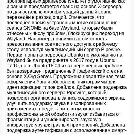
проприетарных драйверов NVIDIA по умолчанию как
и раньше предлагается сеанс на основе X-сервера,
но для остальных конфигураций данный сеанс
переведён в разряд опций. Отмечается, что
последнее время устранены многие ограничения
сеанса GNOME на базе Wayland, которые были
отнесены к числу проблем, блокирующих переход на
Wayland. Например, появились возможность
предоставления совместного доступа к рабочему
столу, используя мультимедийный сервер Pipewire.
Первая попытка перевода Ubuntu по умолчанию на
Wayland была предпринята в 2017 году в Ubuntu
17.10, но в Ubuntu 18.04 из-за нерешённых проблем
был возвращён традиционный графический стек на
основе X.Org Server. Предложена новая тёмная тема
оформления Yaru и обновлены пиктограммы для
идентификации типов файлов. Добавлена поддержка
мультимедийного сервера Pipewire, который
позволяет организовать запись содержимого экрана,
улучшить поддержку звука в изолированных
приложениях, предоставить возможности
профессиональной обработки звука, избавиться от
фрагментации и унифицировать звуковую
инфраструктуру для разных применений. Добавлена
поддержка аутентификации с использованием смарт-