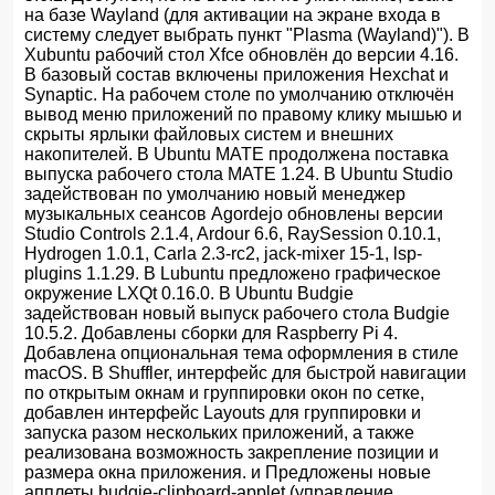
на базе Wayland (для активации на экране входа в
систему следует выбрать пункт "Plasma (Wayland)"). В
Xubuntu рабочий стол Xfce обновлён до версии 4.16.
В базовый состав включены приложения Hexchat и
Synaptic. На рабочем столе по умолчанию отключён
вывод меню приложений по правому клику мышью и
скрыты ярлыки файловых систем и внешних
накопителей. В Ubuntu MATE продолжена поставка
выпуска рабочего стола MATE 1.24. В Ubuntu Studio
задействован по умолчанию новый менеджер
музыкальных сеансов Agordejo обновлены версии
Studio Controls 2.1.4, Ardour 6.6, RaySession 0.10.1,
Hydrogen 1.0.1, Carla 2.3-rc2, jack-mixer 15-1, lsp-
plugins 1.1.29. В Lubuntu предложено графическое
окружение LXQt 0.16.0. В Ubuntu Budgie
задействован новый выпуск рабочего стола Budgie
10.5.2. Добавлены сборки для Raspberry Pi 4.
Добавлена опциональная тема оформления в стиле
macOS. В Shuffler, интерфейс для быстрой навигации
по открытым окнам и группировки окон по сетке,
добавлен интерфейс Layouts для группировки и
запуска разом нескольких приложений, а также
реализована возможность закрепление позиции и
размера окна приложения. и Предложены новые
апплеты budgie-clipboard-applet (управление