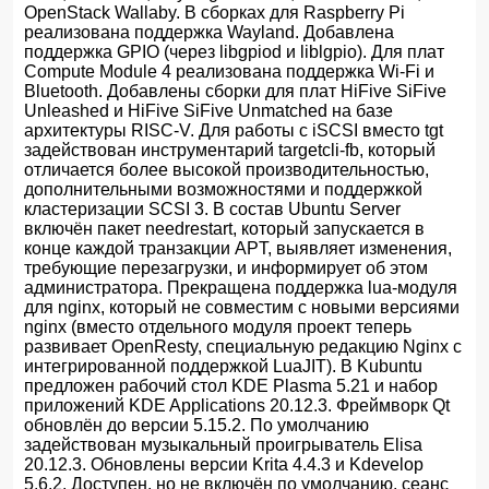
OpenStack Wallaby. В сборках для Raspberry Pi
реализована поддержка Wayland. Добавлена
поддержка GPIO (через libgpiod и liblgpio). Для плат
Compute Module 4 реализована поддержка Wi-Fi и
Bluetooth. Добавлены сборки для плат HiFive SiFive
Unleashed и HiFive SiFive Unmatched на базе
архитектуры RISC-V. Для работы с iSCSI вместо tgt
задействован инструментарий targetcli-fb, который
отличается более высокой производительностью,
дополнительными возможностями и поддержкой
кластеризации SCSI 3. В состав Ubuntu Server
включён пакет needrestart, который запускается в
конце каждой транзакции APT, выявляет изменения,
требующие перезагрузки, и информирует об этом
администратора. Прекращена поддержка lua-модуля
для nginx, который не совместим с новыми версиями
nginx (вместо отдельного модуля проект теперь
развивает OpenResty, специальную редакцию Nginx с
интегрированной поддержкой LuaJIT). В Kubuntu
предложен рабочий стол KDE Plasma 5.21 и набор
приложений KDE Applications 20.12.3. Фреймворк Qt
обновлён до версии 5.15.2. По умолчанию
задействован музыкальный проигрыватель Elisa
20.12.3. Обновлены версии Krita 4.4.3 и Kdevelop
5.6.2. Доступен, но не включён по умолчанию, сеанс