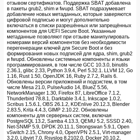
отзывом сертификатов. Поддержка SBAT добавлена
в пакеты grub2, shim и fwupd. SBAT подразумевает
добавление новых метаданных, которые заверяются
цифровой подписью и могут дополнительно
включаться в списки разрешённых или запрещённых
компонентов для UEFI Secure Boot. Указанные
метаданные позволяют при отзыве манипулировать
номерами версий компонентов без необходимости
перегенерации ключей для Secure Boot и без
формирования новых подписей для ядра, shim, grub2
и fwupd. Обновлены системные компоненты и языки
программирования, в том числе GCC 10.3.0, binutils
2.36.1, glibc 2.33, Python 3.9.4, Perl 5.32.1. LLVM 12, Go
1.16, Rust 1.50, OpenJDK 16, Ruby 2.7.2, Rails 6.
Обновлены версии приложений и подсистем, в том
числе Mesa 21.0, PulseAudio 14, BlueZ 5.56,
NetworkManager 1.30, Firefox 87, LibreOffice 7.1.2,
Thunderbird 78.8.1, Darktable 3.4.1, Inkscape 1.0.2,
Scribus 1.5.6.1, OBS 26.1.2, KDEnlive 20.12.3, Blender
2.83.5, Krita 4.4.3, GIMP 2.10.22. Обновлены
компоненты для серверных систем, включая
PostgreSQL 13.2, Samba 4.13.3, QEMU 5.2, SSSD 2.40,
Net-SNMP 5.9, DPDK 20.11.1, Strongswan 5.9.1, Open
vSwitch 2.15, Chrony 4.0, OpenVPN 2.5.1, Virt-manager
3.2.0, Libvirt 7.0, Rsyslog 8.2102.0, Docker 20.10.2,